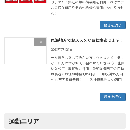
りません！弊社の無料待機寮を利用すればホテ
ルの滞在費用やその他余分な費用がかかりませ
ん！
続きを読む
東海地方でおススメなお仕事あります！
三重
2023年7月24日
一人暮らしをしてみたい方にもおススメ！気に
なった方はぜひお問い合わせください ◇三重県
いなべ市 愛知県刈谷市 愛知県豊田市◇自動
車製造のお仕事時給1,850円 月収例35万円
～40万円寮費無料！ 入社特典最大60万円
[…]
続きを読む
通勤エリア