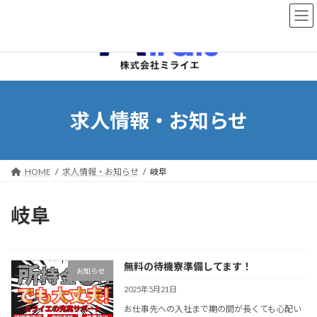
コ
ナ
ン
ビ
テ
ゲ
ン
ー
ツ
シ
へ
ョ
ス
ン
キ
に
求人情報・お知らせ
ッ
移
プ
動
HOME
求人情報・お知らせ
岐阜
岐阜
無料の待機寮準備してます！
お知らせ
2025年5月21日
お仕事先への入社まで期の間が長くても心配い